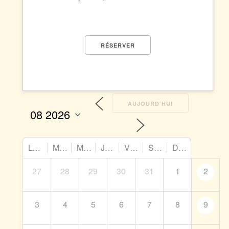
RÉSERVER
AUJOURD’HUI
LUN
MAR
MER
JEU
VEN
SAM
DIM
27
28
29
30
31
1
2
3
4
5
6
7
8
9