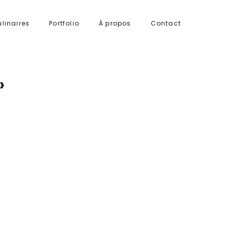
ulinaires
Portfolio
À propos
Contact
»
Office 365
Outlook Live