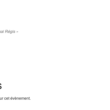
hai Régis »
s
our cet évènement.