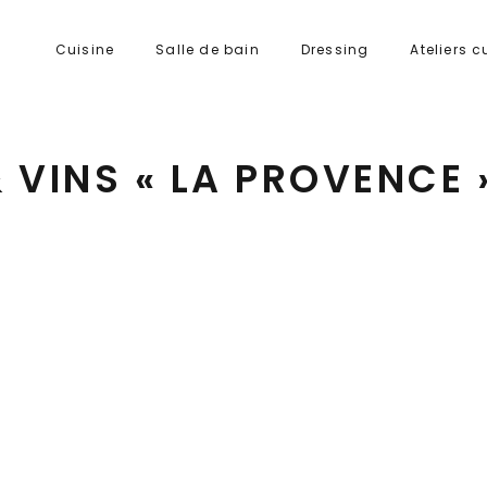
Cuisine
Salle de bain
Dressing
Ateliers c
VINS « LA PROVENCE 
Calendrier Google
iCalendar