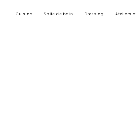
Cuisine
Salle de bain
Dressing
Ateliers c
Calendrier Google
iCalendar