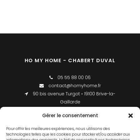
HO MY HOME - CHABERT DUVAL
05 55 88 00 06
contact@homyhome.fr
90 bis avenue Turgot • 19100 Brive-la-
Gaillarde
Gérer le consentement
INFORMATIONS LÉGALES
Pour offrir les meilleures expériences, nous utilisons des
technologies telles que les cookies pour stocker et/ou accéder aux
informations des appareils. Le fait de consentir à ces technologies