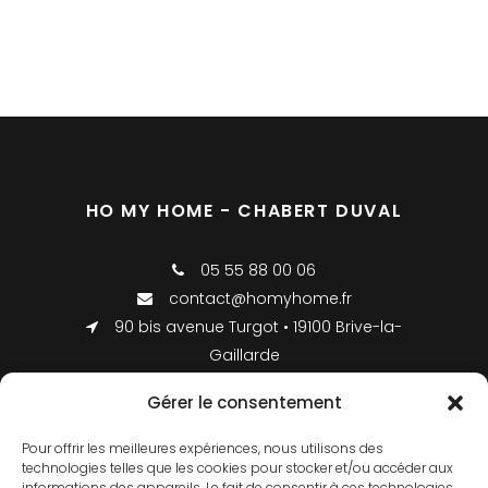
HO MY HOME - CHABERT DUVAL
05 55 88 00 06
contact@homyhome.fr
90 bis avenue Turgot • 19100 Brive-la-
Gaillarde
Gérer le consentement
INFORMATIONS LÉGALES
Pour offrir les meilleures expériences, nous utilisons des
technologies telles que les cookies pour stocker et/ou accéder aux
informations des appareils. Le fait de consentir à ces technologies